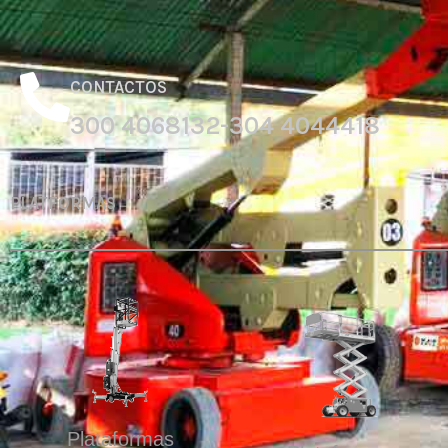
CONTACTOS
300 4068132-304 4044418
PLATFORMAS
Plataformas