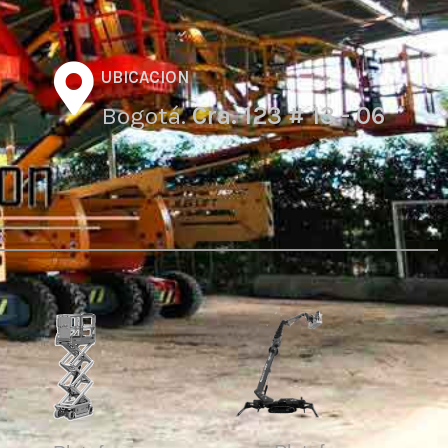
UBICACION
Bogotá.
Cra. 123 # 13 - 06